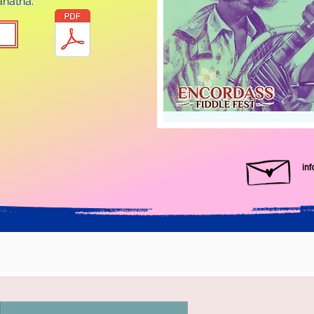
ahatha.
in