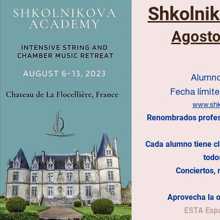
Shkolni
Agosto
Alumno
Fecha límit
www.shk
Renombrados profes
Cada alumno tiene cl
todo
Conciertos,
Aprovecha la 
ESTA Esp