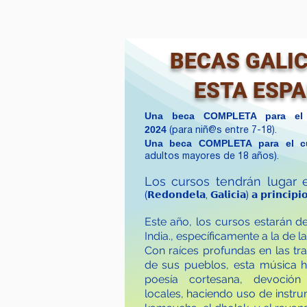
BECAS GALIC
ESTA ESPA
Una beca COMPLETA para el 
2024
(para niñ@s entre 7-18).
Una beca COMPLETA para el c
adultos mayores de 18 años).
Los cursos tendrán lugar 
(𝗥𝗲𝗱𝗼𝗻𝗱𝗲𝗹𝗮, 𝗚𝗮𝗹𝗶𝗰𝗶𝗮) 𝗮 𝗽𝗿𝗶𝗻𝗰𝗶𝗽𝗶
Este año, los cursos estarán d
India., específicamente a la de l
Con raíces profundas en las tr
de sus pueblos, esta música 
poesía cortesana, devoción 
locales, haciendo uso de instru