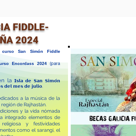
IA FIDDLE-
ÑA 2024
curso San Simón Fiddle
urso Encordass 2024
(para
en la
𝗜𝘀𝗹𝗮 𝗱𝗲 𝗦𝗮𝗻 𝗦𝗶𝗺𝗼́𝗻
𝗼𝘀 𝗱𝗲𝗹 𝗺𝗲𝘀 𝗱𝗲 𝗷𝘂𝗹𝗶𝗼.
edicados a la música de la
a región de Rajhastán.
adiciones y la vida nómada
ha integrado elementos de
religiosa y festividades
mentos como el sarangi, el