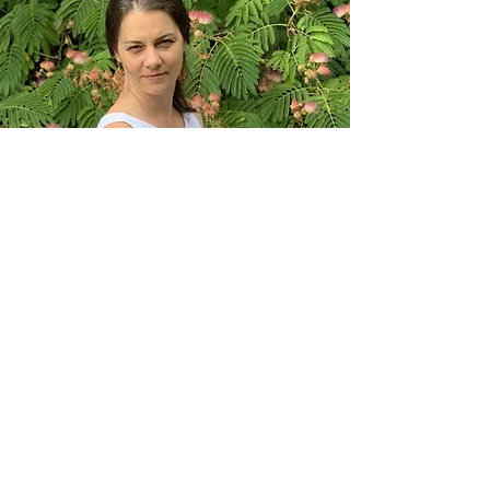
Oksana Solovieva
CONTACTO
vicepresidente@estaespana.es