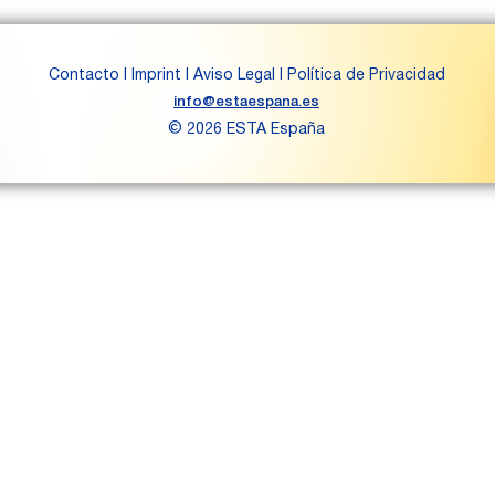
Contacto
I
Imprint
I
Aviso Legal
I
Política de Privacidad
info@estaespana.es
© 2026 ESTA España