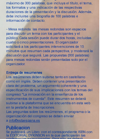
máximo de 300 palabras, que incluya el título, el tema,
los formatos y una indicación de las respectivas
duraciones de la presentación y la discusión. Además,
debe incluirse una biografía de 100 palabras e
información de contacto.
- Mesa redonda: las mesas redondas son espacios
para discutir un tema con los participantes y el
público. Cada sesión puede durar dos horas, incluidas
cuatro o cinco presentaciones. El organizador
solicitará a los participantes intervenciones de 15
minutos que resuman cada perspectiva, y moderará la
discusión que seguirá. Las propuestas (300 palabras)
para mesas redondas serán presentadas solo por el
organizador.
Entrega de resúmenes
Los resúmenes deben subirse tanto en castellano
como en inglés. Deben contener una presentación
clara del problema, un argumento coherente y una
especificación de sus implicaciones con los temas del
congreso "La innovación en la enseñanza de los
instrumentos de cuerda". Este resumen se deberá
subirse a la plataforma que se encuentra en esta web
en la pestaña de Inscripciones.
Las preguntas sobre los resúmenes, el programa o la
organización del congreso se deben enviar
a
info@estaespana.es
Publicación
Se publicará un Libro con el correspondiente ISBN con
la EDITORIAL DYKINSON en la que participarán las