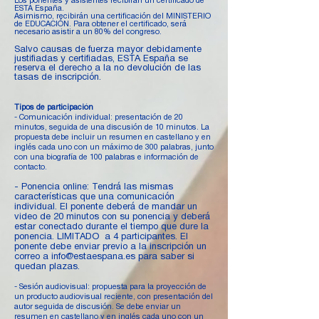
Los ponentes y asistentes recibirán un certificado de
ESTA España.
Asimismo, recibirán una certificación del MINISTERIO
de EDUCACIÓN. Para obtener el certificado, será
necesario asistir a un 80% del congreso.
Salvo causas de fuerza mayor debidamente
justifiadas y certifiadas, ESTA España se
reserva el derecho a la no devolución de las
tasas de inscripción.
Tipos de participación
- Comunicación individual: presentación de 20
minutos, seguida de una discusión de 10 minutos. La
propuesta debe incluir un resumen en castellano y en
inglés cada uno con un máximo de 300 palabras, junto
con una biografía de 100 palabras e información de
contacto.
- Ponencia online: Tendrá las mismas
características que una comunicación
individual. El ponente deberá de mandar un
video de 20 minutos con su ponencia y deberá
estar conectado durante el tiempo que dure la
ponencia. LIMITADO a 4 participantes
. El
ponente debe enviar previo a la inscripción un
correo a
info@estaespana.es
para saber si
quedan plazas.
- Sesión audiovisual: propuesta para la proyección de
un producto audiovisual reciente, con presentación del
autor seguida de discusión. Se debe enviar un
resumen en castellano y en inglés cada uno con un