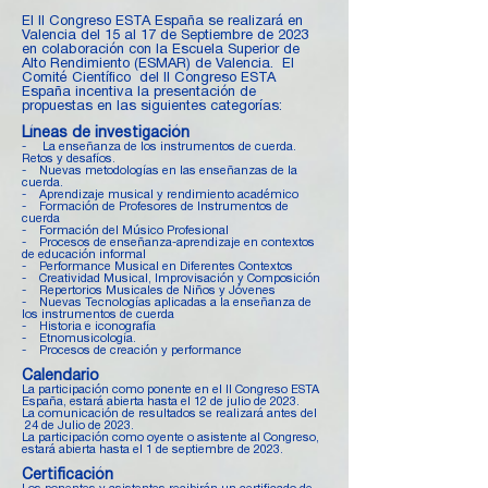
El II Congreso ESTA España se realizará en
Valencia del 15 al 17 de Septiembre de 2023
en colaboración con la Escuela Superior de
Alto Rendimiento (ESMAR) de Valencia. El
Comité Científico del II Congreso ESTA
España incentiva la presentación de
propuestas en las siguientes categorías:
Líneas de investigación
- La enseñanza de los instrumentos de cuerda.
Retos y desafíos.
- Nuevas metodologías en las enseñanzas de la
cuerda.
- Aprendizaje musical y rendimiento académico
- Formación de Profesores de Instrumentos de
cuerda
- Formación del Músico Profesional
- Procesos de enseñanza-aprendizaje en contextos
de educación informal
- Performance Musical en Diferentes Contextos
- Creatividad Musical, Improvisación y Composición
- Repertorios Musicales de Niños y Jóvenes
- Nuevas Tecnologías aplicadas a la enseñanza de
los instrumentos de cuerda
- Historia e iconografía
- Etnomusicología.
- Procesos de creación y performance
Calendario
La participación como ponente en el II Congreso ESTA
España, estará abierta hasta el 12 de julio de 2023.
La comunicación de resultados se realizará antes del
24 de Julio de 2023.
La participación como oyente o asistente al Congreso,
estará abierta hasta el 1 de septiembre de 2023.
Certificación