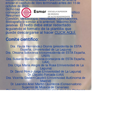
conferencias seleccionadas. Para ello, se deberá
enviar el capítulo de libro terminado antes del 15 de
octubre de 2023.
Dicho capítulo deberá contener los apartados
correspondientes a cualquier documento científico:
Resumen, Abstract, Introducción, Estado de la
Cuestión, Metodología, Resultados, Conclusiones,
Bibliografía (o similar a lo anterior). Máximo 3000
El texto debe estar redactado
palabras.
siguiendo el formato de la plantilla que
puede
descargarse al hacer
CLICK AQUÍ.
Comité científico:
Dra. Paula Hernández-Dionis (presidenta de ESTA
España, Universidad de La Laguna)
Dra. Oksana Solovieva (vicepresidenta de ESTA España,
UNIR)
Dra. Susana Blanco Novoa (consejera de ESTA España,
UAX)
Dra. Olga María Alegre de la Rosa (Universidad de La
Laguna)
Dr. David Pérez-Jorge (Universidad de La Laguna)
Dr. Claudio Forcada (UAX)
Dra. Vicenta Gisbert Caudeli (Universidad Autónoma de
Madrid)
Dr. Leandro Ariel Martin Quinteros (Conservatorio
Superior de Música de Canarias)
Dr. Oliver Curbelo (Universidad de Las Palmas
de Gran Canaria)
Dr. Roberto Souto (Universidad de La Laguna)
Dra. Pilar Gil Frías (Universidad de La Laguna)
Dr. Oriol Saña Campoy
Dra. Anna Vernia (Universidad Jaume I)
Dra. Sara Domínguez-Lloria (Universidad de
Vigo)
Dr. Mario Diz Otero (Universidad de Santiago
de Compostela)